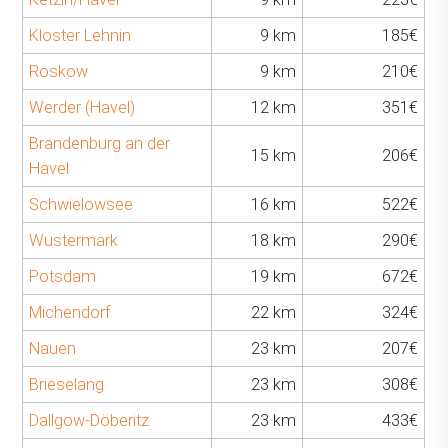
Kloster Lehnin
9 km
185€
Roskow
9 km
210€
Werder (Havel)
12 km
351€
Brandenburg an der
15 km
206€
Havel
Schwielowsee
16 km
522€
Wustermark
18 km
290€
Potsdam
19 km
672€
Michendorf
22 km
324€
Nauen
23 km
207€
Brieselang
23 km
308€
Dallgow-Döberitz
23 km
433€