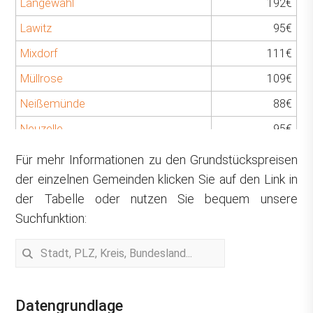
Langewahl
192€
Lawitz
95€
Mixdorf
111€
Müllrose
109€
Neißemünde
88€
Neuzelle
95€
Ragow-Merz
107€
Für mehr Informationen zu den Grundstückspreisen
der einzelnen Gemeinden klicken Sie auf den Link in
Rauen
320€
der Tabelle oder nutzen Sie bequem unsere
Reichenwalde
334€
Suchfunktion:
Rietz-Neuendorf
216€
Schlaubetal
103€
Schöneiche bei Berlin
328€
Datengrundlage
Siehdichum
108€