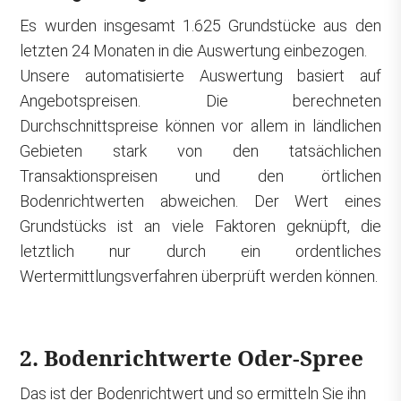
Spreenhagen
178€
Es wurden insgesamt 1.625 Grundstücke aus den
letzten 24 Monaten in die Auswertung einbezogen.
Steinhöfel
139€
Unsere automatisierte Auswertung basiert auf
Storkow (Mark)
201€
Angebotspreisen. Die berechneten
Tauche
130€
Durchschnittspreise können vor allem in ländlichen
Gebieten stark von den tatsächlichen
Vogelsang
102€
Transaktionspreisen und den örtlichen
Wendisch Rietz
252€
Bodenrichtwerten abweichen. Der Wert eines
Wiesenau
111€
Grundstücks ist an viele Faktoren geknüpft, die
Woltersdorf
361€
letztlich nur durch ein ordentliches
Wertermittlungsverfahren überprüft werden können.
Ziltendorf
108€
2. Bodenrichtwerte Oder-Spree
Das ist der Bodenrichtwert und so ermitteln Sie ihn