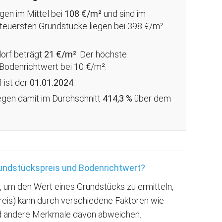
egen im Mittel bei
108 €/m²
und sind im
e teuersten Grundstücke liegen bei 398 €/m²
dorf beträgt
21 €/m²
. Der höchste
 Bodenrichtwert bei 10 €/m².
f ist der
01.01.2024
.
iegen damit im Durchschnitt
414,3 %
über
dem
rundstückspreis und Bodenrichtwert?
g, um den Wert eines Grundstücks zu ermitteln,
reis) kann durch verschiedene Faktoren wie
nd andere Merkmale davon abweichen.