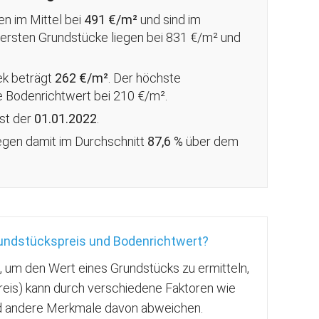
en im Mittel bei
491 €/m²
und sind im
euersten Grundstücke liegen bei 831 €/m² und
ek beträgt
262 €/m²
. Der höchste
te Bodenrichtwert bei 210 €/m².
ist der
01.01.2022
.
iegen damit im Durchschnitt
87,6 %
über
dem
rundstückspreis und Bodenrichtwert?
g, um den Wert eines Grundstücks zu ermitteln,
reis) kann durch verschiedene Faktoren wie
nd andere Merkmale davon abweichen.