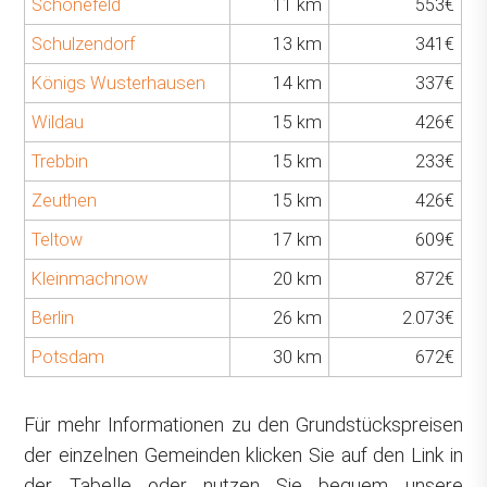
Schönefeld
11 km
553€
Schulzendorf
13 km
341€
Königs Wusterhausen
14 km
337€
Wildau
15 km
426€
Trebbin
15 km
233€
Zeuthen
15 km
426€
Teltow
17 km
609€
Kleinmachnow
20 km
872€
Berlin
26 km
2.073€
Potsdam
30 km
672€
Für mehr Informationen zu den Grundstückspreisen
der einzelnen Gemeinden klicken Sie auf den Link in
der Tabelle oder nutzen Sie bequem unsere