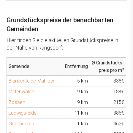
Grundstückspreise der benachbarten
Gemeinden
Hier finden Sie die aktuellen Grundstückspreise in
der Nähe von Rangsdorf:
Ø Grundstücks-
Gemeinde
Entfernung
preis pro m²
Blankenfelde-Mahlow
5 km
338€
Mittenwalde
9 km
184€
Zossen
9 km
215€
Ludwigsfelde
11 km
386€
Großbeeren
11 km
462€