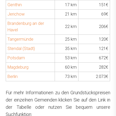
Genthin
17 km
151€
Jerichow
21 km
69€
Brandenburg an der
22 km
206€
Havel
Tangermünde
25 km
120€
Stendal (Stadt)
35 km
121€
Potsdam
53 km
672€
Magdeburg
60 km
282€
Berlin
73 km
2.073€
Für mehr Informationen zu den Grundstückspreisen
der einzelnen Gemeinden klicken Sie auf den Link in
der Tabelle oder nutzen Sie bequem unsere
Suchfunktion: