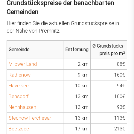
Grundstückspreise der benachbarten
Gemeinden
Hier finden Sie die aktuellen Grundstückspreise in
der Nähe von Premnitz:
Ø Grundstücks-
Gemeinde
Entfernung
preis pro m²
Milower Land
2 km
88€
Rathenow
9 km
160€
Havelsee
10 km
94€
Bensdorf
13 km
100€
Nennhausen
13 km
93€
Stechow-Ferchesar
13 km
113€
Beetzsee
17 km
213€