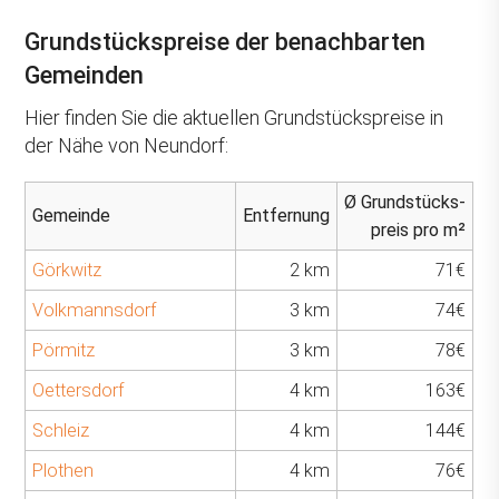
Grundstückspreise der benachbarten
Gemeinden
Hier finden Sie die aktuellen Grundstückspreise in
der Nähe von Neundorf:
Ø Grundstücks-
Gemeinde
Entfernung
preis pro m²
Görkwitz
2 km
71€
Volkmannsdorf
3 km
74€
Pörmitz
3 km
78€
Oettersdorf
4 km
163€
Schleiz
4 km
144€
Plothen
4 km
76€