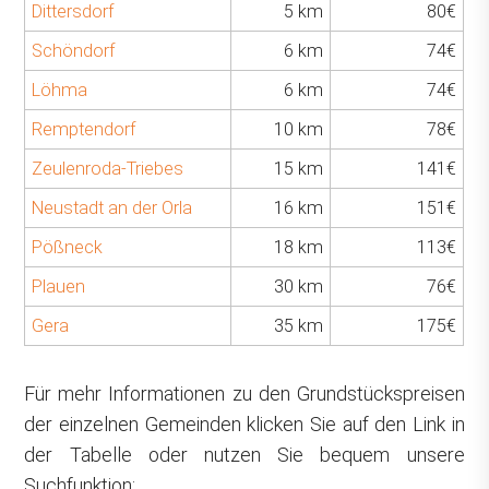
Dittersdorf
5 km
80€
Schöndorf
6 km
74€
Löhma
6 km
74€
Remptendorf
10 km
78€
Zeulenroda-Triebes
15 km
141€
Neustadt an der Orla
16 km
151€
Pößneck
18 km
113€
Plauen
30 km
76€
Gera
35 km
175€
Für mehr Informationen zu den Grundstückspreisen
der einzelnen Gemeinden klicken Sie auf den Link in
der Tabelle oder nutzen Sie bequem unsere
Suchfunktion: