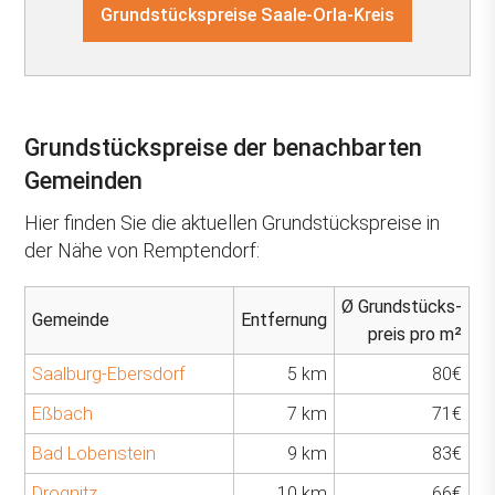
Grundstückspreise Saale-Orla-Kreis
Grundstückspreise der benachbarten
Gemeinden
Hier finden Sie die aktuellen Grundstückspreise in
der Nähe von Remptendorf:
Ø Grundstücks-
Gemeinde
Entfernung
preis pro m²
Saalburg-Ebersdorf
5 km
80€
Eßbach
7 km
71€
Bad Lobenstein
9 km
83€
Drognitz
10 km
66€