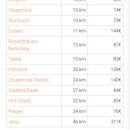
Ziegenrück
10 km
74€
Wurzbach
10 km
79€
Schleiz
11 km
144€
Rosenthal am
15 km
87€
Rennsteig
Tanna
15 km
83€
Pößneck
20 km
108€
Zeulenroda-Triebes
24 km
140€
Saalfeld/Saale
27 km
84€
Hof (Stadt)
32 km
85€
Plauen
34 km
76€
Jena
46 km
311€