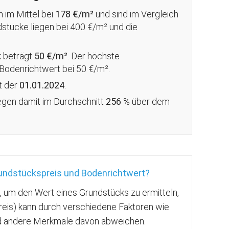
n im Mittel bei
178 €/m²
und sind im Vergleich
dstücke liegen bei 400 €/m² und die
k beträgt
50 €/m²
. Der höchste
 Bodenrichtwert bei 50 €/m².
t der
01.01.2024
.
iegen damit im Durchschnitt
256 %
über
dem
rundstückspreis und Bodenrichtwert?
g, um den Wert eines Grundstücks zu ermitteln,
reis) kann durch verschiedene Faktoren wie
nd andere Merkmale davon abweichen.