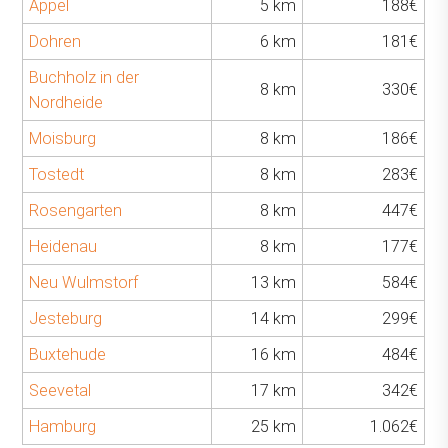
Appel
5 km
188€
Dohren
6 km
181€
Buchholz in der
8 km
330€
Nordheide
Moisburg
8 km
186€
Tostedt
8 km
283€
Rosengarten
8 km
447€
Heidenau
8 km
177€
Neu Wulmstorf
13 km
584€
Jesteburg
14 km
299€
Buxtehude
16 km
484€
Seevetal
17 km
342€
Hamburg
25 km
1.062€