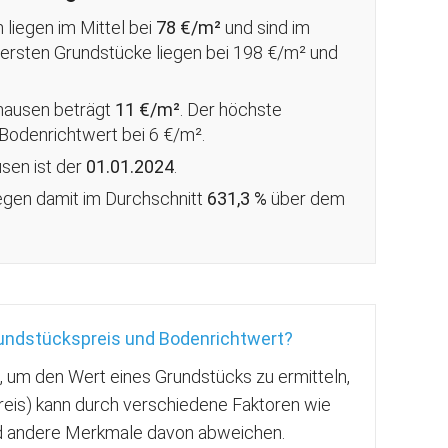
liegen im Mittel bei
78 €/m²
und sind im
euersten Grundstücke liegen bei 198 €/m² und
hausen beträgt
11 €/m²
. Der höchste
 Bodenrichtwert bei 6 €/m².
usen ist der
01.01.2024
.
iegen damit im Durchschnitt
631,3 %
über
dem
rundstückspreis und Bodenrichtwert?
g, um den Wert eines Grundstücks zu ermitteln,
reis) kann durch verschiedene Faktoren wie
nd andere Merkmale davon abweichen.