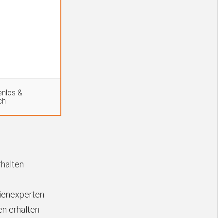
nlos &
ch
rhalten
lienexperten
n erhalten