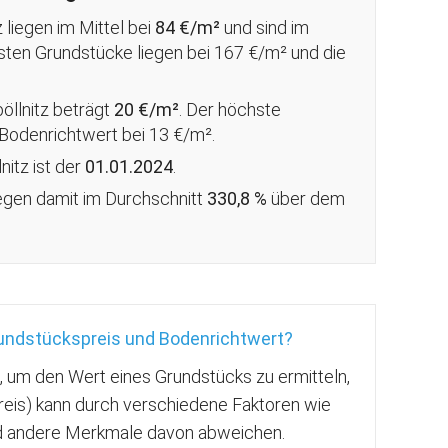
z liegen im Mittel bei
84 €/m²
und sind im
rsten Grundstücke liegen bei 167 €/m² und die
pöllnitz beträgt
20 €/m²
. Der höchste
 Bodenrichtwert bei 13 €/m².
nitz ist der
01.01.2024
.
iegen damit im Durchschnitt
330,8 %
über
dem
rundstückspreis und Bodenrichtwert?
g, um den Wert eines Grundstücks zu ermitteln,
reis) kann durch verschiedene Faktoren wie
nd andere Merkmale davon abweichen.