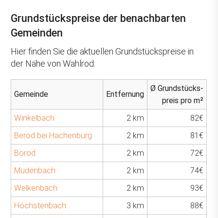
Grundstückspreise der benachbarten
Gemeinden
Hier finden Sie die aktuellen Grundstückspreise in
der Nähe von Wahlrod:
Ø Grundstücks-
Gemeinde
Entfernung
preis pro m²
Winkelbach
2 km
82€
Berod bei Hachenburg
2 km
81€
Borod
2 km
72€
Mudenbach
2 km
74€
Welkenbach
2 km
93€
Höchstenbach
3 km
88€