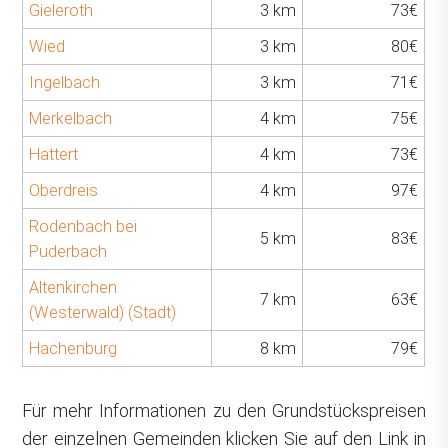
Gieleroth
3 km
73€
Wied
3 km
80€
Ingelbach
3 km
71€
Merkelbach
4 km
75€
Hattert
4 km
73€
Oberdreis
4 km
97€
Rodenbach bei
5 km
83€
Puderbach
Altenkirchen
7 km
63€
(Westerwald) (Stadt)
Hachenburg
8 km
79€
Für mehr Informationen zu den Grundstückspreisen
der einzelnen Gemeinden klicken Sie auf den Link in