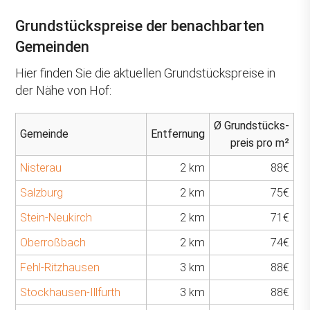
Grundstückspreise der benachbarten
Gemeinden
Hier finden Sie die aktuellen Grundstückspreise in
der Nähe von Hof:
Ø Grundstücks-
Gemeinde
Entfernung
preis pro m²
Nisterau
2 km
88€
Salzburg
2 km
75€
Stein-Neukirch
2 km
71€
Oberroßbach
2 km
74€
Fehl-Ritzhausen
3 km
88€
Stockhausen-Illfurth
3 km
88€