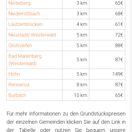
Nisterberg
3 km
65€
Niederroßbach
3 km
68€
Lautzenbrücken
4 km
61€
Neustadt/ Westerwald
5 km
72€
Großseifen
5 km
88€
Bad Marienberg
5 km
87€
(Westerwald)
Höhn
5 km
149€
Rennerod
8 km
87€
Burbach
10 km
65€
Für mehr Informationen zu den Grundstückspreisen
der einzelnen Gemeinden klicken Sie auf den Link in
der Tabelle oder nutzen Sie bequem unsere