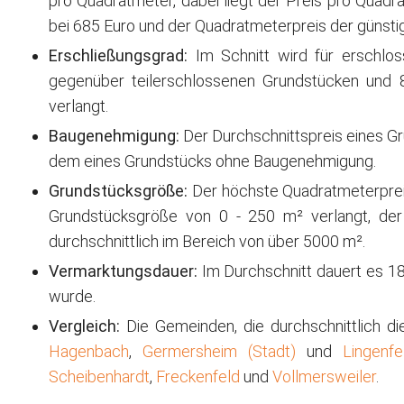
pro Quadratmeter, dabei liegt der Preis pro Quadr
bei 685 Euro und der Quadratmeterpreis der günsti
Erschließungsgrad:
Im Schnitt wird für erschlo
gegenüber teilerschlossenen Grundstücken und
verlangt.
Baugenehmigung:
Der Durchschnittspreis eines G
dem eines Grundstücks ohne Baugenehmigung.
Grundstücksgröße:
Der höchste Quadratmeterpreis 
Grundstücksgröße von 0 - 250 m² verlangt, der 
durchschnittlich im Bereich von über 5000 m².
Vermarktungsdauer:
Im Durchschnitt dauert es 18
wurde.
Vergleich:
Die Gemeinden, die durchschnittlich di
Hagenbach
,
Germersheim (Stadt)
und
Lingenfe
Scheibenhardt
,
Freckenfeld
und
Vollmersweiler
.