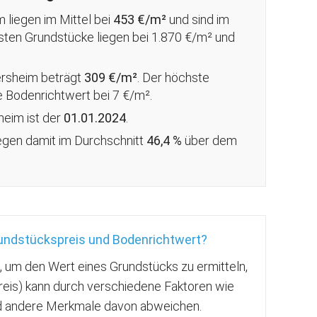
 liegen im Mittel bei
453 €/m²
und sind im
rsten Grundstücke liegen bei 1.870 €/m² und
rsheim beträgt
309 €/m²
. Der höchste
e Bodenrichtwert bei 7 €/m².
heim ist der
01.01.2024
.
iegen damit im Durchschnitt
46,4 %
über
dem
rundstückspreis und Bodenrichtwert?
g, um den Wert eines Grundstücks zu ermitteln,
reis) kann durch verschiedene Faktoren wie
nd andere Merkmale davon abweichen.