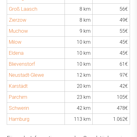
Groß Laasch
8 km
56€
Zierzow
8 km
49€
Muchow
9 km
55€
Milow
10 km
45€
Eldena
10 km
45€
Blievenstorf
10 km
61€
Neustadt-Glewe
12 km
97€
Karstädt
20 km
42€
Parchim
23 km
105€
Schwerin
42 km
478€
Hamburg
113 km
1.062€