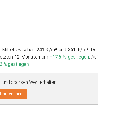
im Mittel zwischen
241 €/m²
und
361 €/m²
. Der
letzten
12 Monaten
um
+17,6 % gestiegen
. Auf
3 % gestiegen
.
und präzisen Wert erhalten:
t berechnen