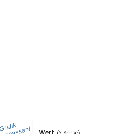
Grafik
anpassen!
Wert
(Y-Achse)