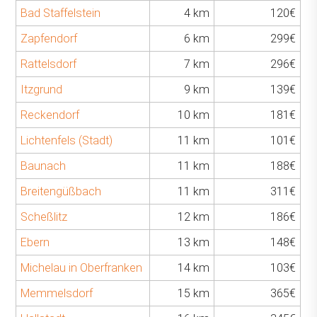
Bad Staffelstein
4 km
120€
Zapfendorf
6 km
299€
Rattelsdorf
7 km
296€
Itzgrund
9 km
139€
Reckendorf
10 km
181€
Lichtenfels (Stadt)
11 km
101€
Baunach
11 km
188€
Breitengüßbach
11 km
311€
Scheßlitz
12 km
186€
Ebern
13 km
148€
Michelau in Oberfranken
14 km
103€
Memmelsdorf
15 km
365€