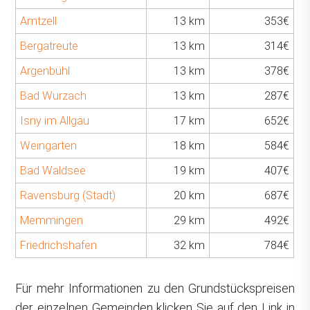
Amtzell
13 km
353€
Bergatreute
13 km
314€
Argenbühl
13 km
378€
Bad Wurzach
13 km
287€
Isny im Allgäu
17 km
652€
Weingarten
18 km
584€
Bad Waldsee
19 km
407€
Ravensburg (Stadt)
20 km
687€
Memmingen
29 km
492€
Friedrichshafen
32 km
784€
Für mehr Informationen zu den Grundstückspreisen
der einzelnen Gemeinden klicken Sie auf den Link in