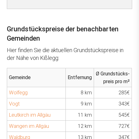
Grundstückspreise der benachbarten
Gemeinden
Hier finden Sie die aktuellen Grundstückspreise in
der Nähe von Kißlegg:
Ø Grundstücks-
Gemeinde
Entfernung
preis pro m²
Wolfegg
8 km
285€
Vogt
9 km
343€
Leutkirch im Allgäu
11 km
545€
Wangen im Allgäu
12 km
727€
Waldburg
13 km
347€